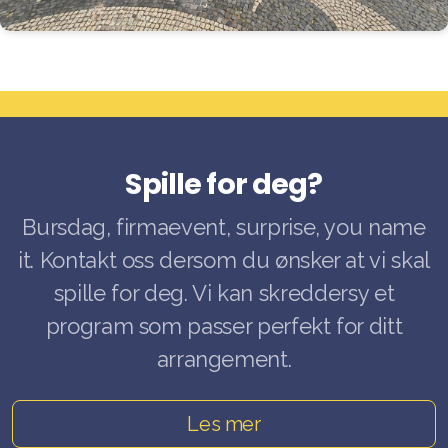
Interne nyheter
Gruppeledere
Gateprogram
For nedlasting
Spille for deg?
Gamle historier
Bursdag, firmaevent, surprise, you name
it. Kontakt oss dersom du ønsker at vi skal
spille for deg. Vi kan skreddersy et
program som passer perfekt for ditt
arrangement.
Les mer