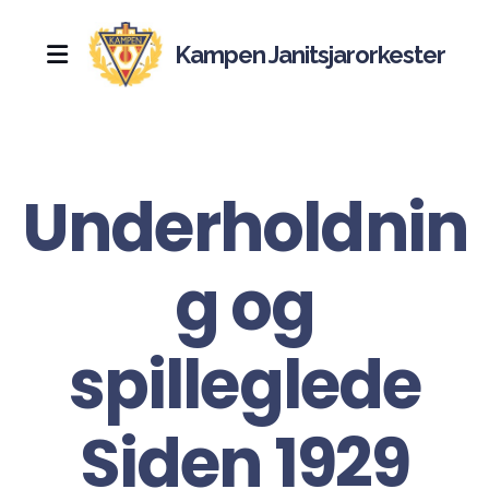
Kampen Janitsjarorkester
Nyheter
Historie
Underholdnin
Hall of fame
g og
Kampebilen
17.mai
spilleglede
Kjenningsmelodier
Siden 1929