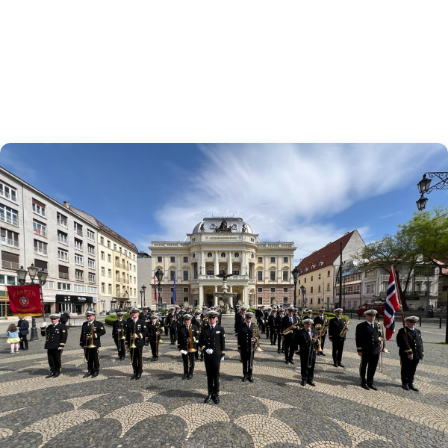
Styret
Spille for deg?
Bli medlem?
Arrangementer og planlegging
Styre og stell